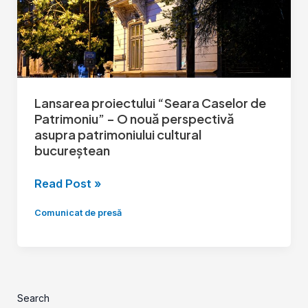
–
O
nouă
perspectivă
asupra
Lansarea proiectului “Seara Caselor de
patrimoniului
Patrimoniu” – O nouă perspectivă
cultural
asupra patrimoniului cultural
bucureștean
bucureștean
Read Post »
Comunicat de presă
Search